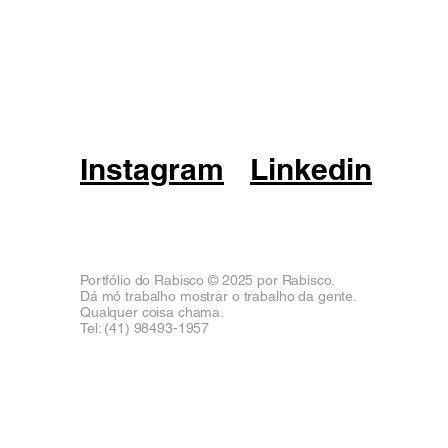
Instagram
Linkedin
Portfólio do Rabisco © 2025 por Rabisco.
Dá mó trabalho mostrar o trabalho da gente.
Qualquer coisa chama.
Tel: (41) 98493-1957